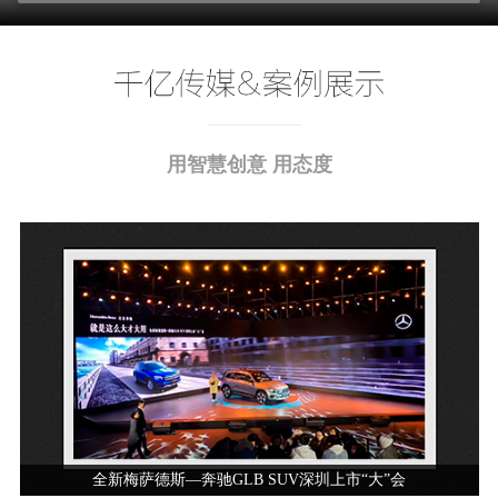
用智慧创意 用态度
全新梅萨德斯—奔驰GLB SUV深圳上市“大”会