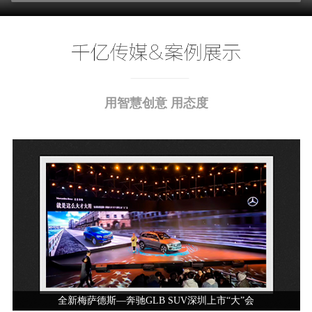
用智慧创意 用态度
全新梅萨德斯—奔驰GLB SUV深圳上市“大”会