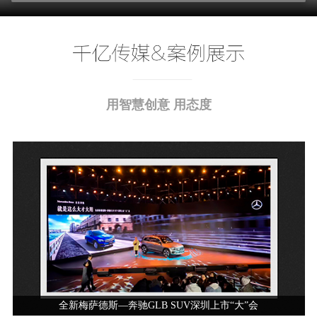
用智慧创意 用态度
全新梅萨德斯—奔驰GLB SUV深圳上市“大”会