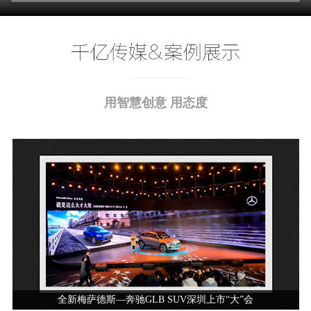
用智慧创意 用态度
全新梅萨德斯—奔驰GLB SUV深圳上市“大”会