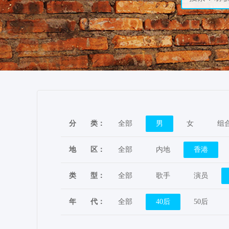
分
类：
全部
男
女
组
地
区：
全部
内地
香港
类
型：
全部
歌手
演员
年
代：
全部
40后
50后