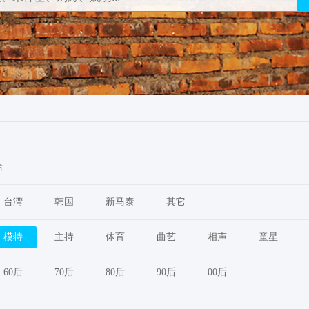
合
台湾
韩国
新马泰
其它
模特
主持
体育
曲艺
相声
童星
60后
70后
80后
90后
00后