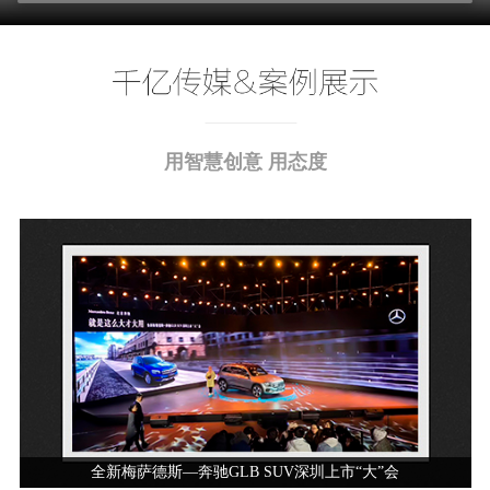
用智慧创意 用态度
全新梅萨德斯—奔驰GLB SUV深圳上市“大”会