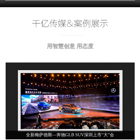
用智慧创意 用态度
全新梅萨德斯—奔驰GLB SUV深圳上市“大”会