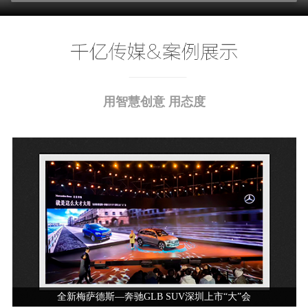
用智慧创意 用态度
全新梅萨德斯—奔驰GLB SUV深圳上市“大”会