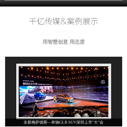
用智慧创意 用态度
全新梅萨德斯—奔驰GLB SUV深圳上市“大”会