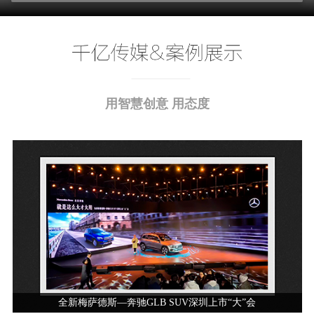
用智慧创意 用态度
全新梅萨德斯—奔驰GLB SUV深圳上市“大”会