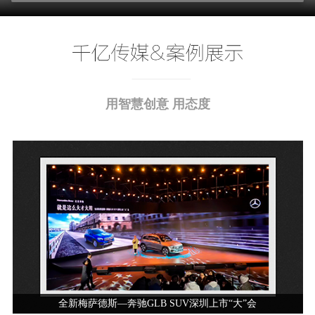
用智慧创意 用态度
全新梅萨德斯—奔驰GLB SUV深圳上市“大”会