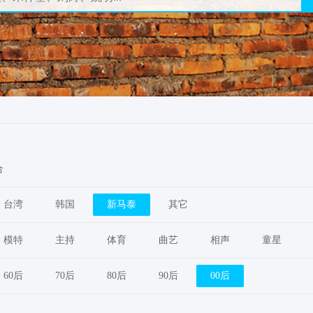
合
台湾
韩国
新马泰
其它
模特
主持
体育
曲艺
相声
童星
60后
70后
80后
90后
00后