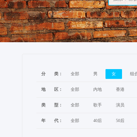
分
类：
全部
男
女
组
地
区：
全部
内地
香港
类
型：
全部
歌手
演员
年
代：
全部
40后
50后