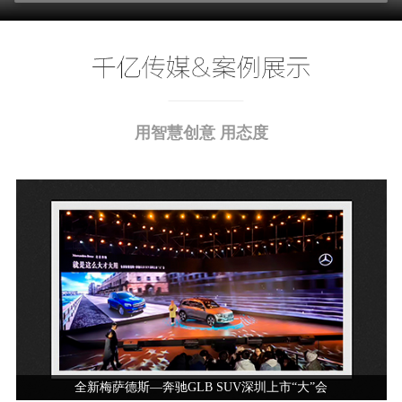
用智慧创意 用态度
全新梅萨德斯—奔驰GLB SUV深圳上市“大”会