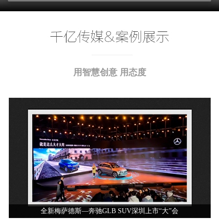
用智慧创意 用态度
全新梅萨德斯—奔驰GLB SUV深圳上市“大”会