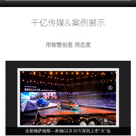
用智慧创意 用态度
全新梅萨德斯—奔驰GLB SUV深圳上市“大”会