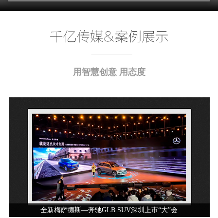
用智慧创意 用态度
全新梅萨德斯—奔驰GLB SUV深圳上市“大”会