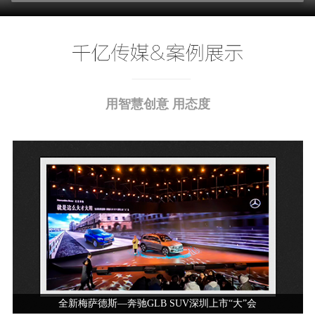
用智慧创意 用态度
全新梅萨德斯—奔驰GLB SUV深圳上市“大”会