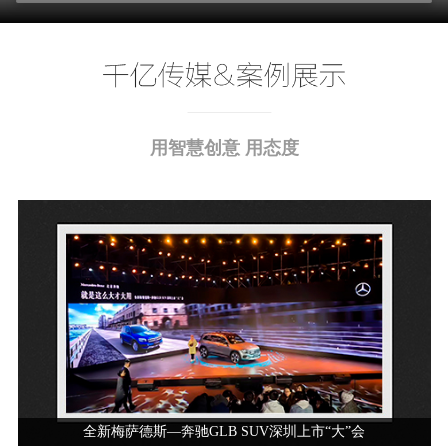
用智慧创意 用态度
全新梅萨德斯—奔驰GLB SUV深圳上市“大”会